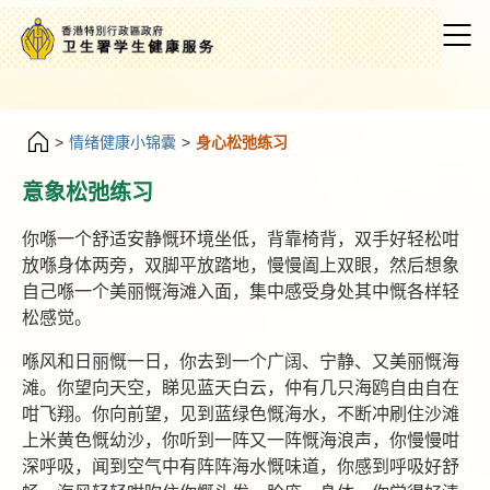
>
情绪健康小锦囊
>
身心松弛练习
意象松弛练习
你喺一个舒适安静慨环境坐低，背靠椅背，双手好轻松咁
放喺身体两旁，双脚平放踏地，慢慢阖上双眼，然后想象
自己喺一个美丽慨海滩入面，集中感受身处其中慨各样轻
松感觉。
喺风和日丽慨一日，你去到一个广阔、宁静、又美丽慨海
滩。你望向天空，睇见蓝天白云，仲有几只海鸥自由自在
咁飞翔。你向前望，见到蓝绿色慨海水，不断冲刷住沙滩
上米黄色慨幼沙，你听到一阵又一阵慨海浪声，你慢慢咁
深呼吸，闻到空气中有阵阵海水慨味道，你感到呼吸好舒