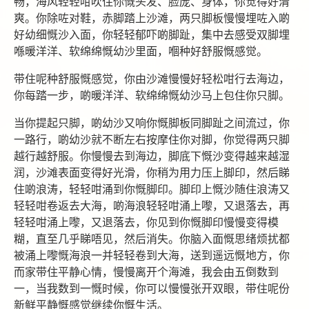
畅，海风轻轻咁吹住你慨头发、脸庞、身体，你觉得好清
爽。你除咗对鞋，赤脚踏上沙滩，两只脚板慢慢埋咗入啲
好幼细慨沙入面，你轻轻郁吓啲脚趾，集中去感受双脚埋
喺暖洋洋、软绵绵慨幼沙里面，嗰种好舒服慨感觉。
带住呢种舒服慨感觉，你由沙滩慢慢好轻松咁行去海边，
你每踏一步，啲暖洋洋、软绵绵慨幼沙马上包住你只脚。
当你提起只脚，啲幼沙又响你慨脚板同脚趾之间流过，你
一路行，啲幼沙就不断左右按摩住你对脚，你觉得两只脚
越行越舒服。你慢慢去到海边，脚底下慨沙变得越来越湿
润，沙滩表面变得好光滑，你稍为用力压上脚印，然后睇
住啲浪涛，轻轻咁涌到你慨脚印。脚印上慨沙随住浪涛又
轻轻咁卷返去大海，啲海浪轻轻咁涌上嚟，又退落去，再
轻轻咁涌上嚟，又退落去，你见到你慨脚印慢慢变得模
糊，直至几乎睇唔见，然后消失。你脑入面慨思绪烦扰都
被涌上嚟慨海浪一并轻轻卷到大海，送到遥远慨地方，你
而家带住平静心情，慢慢离开个海滩，我会由五倒数到
一，当我数到一慨时候，你可以慢慢张开双眼，带住呢份
新鲜平静慨感觉继续你慨生活。