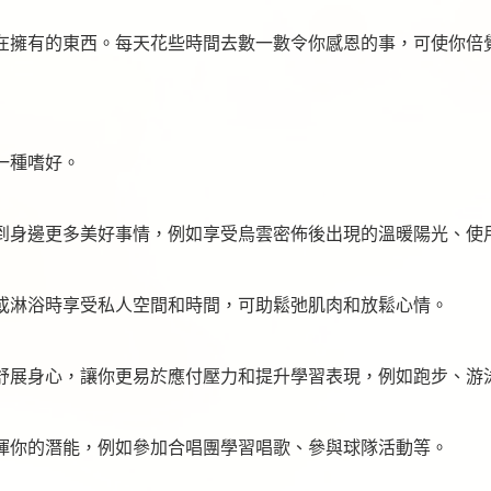
在擁有的東西。每天花些時間去數一數令你感恩的事，可使你倍
一種嗜好。
到身邊更多美好事情，例如享受烏雲密佈後出現的溫暖陽光、使
或淋浴時享受私人空間和時間，可助鬆弛肌肉和放鬆心情。
舒展身心，讓你更易於應付壓力和提升學習表現，例如跑步、游
揮你的潛能，例如參加合唱團學習唱歌、參與球隊活動等。