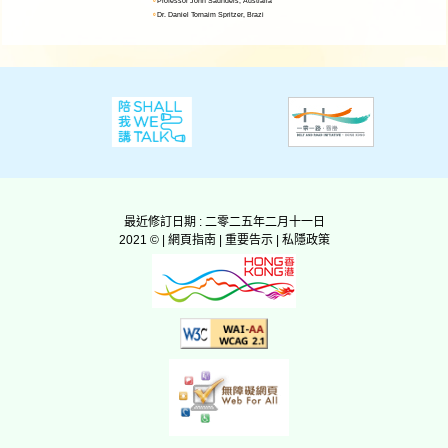
新聞稿
相片
相關資料（只提供
Programm
最近修訂日期 : 二零二五年二月十一日
Work of t
2021 © |
網頁指南
|
重要告示
|
私隱政策
Public Hea
Smartphone
Poznyak,
Country 
Prevention
Communicat