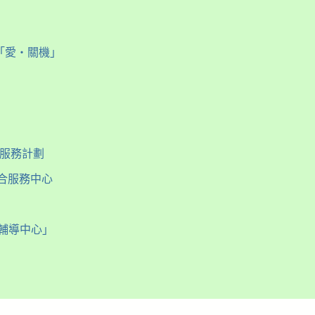
「愛‧關機」
癮服務計劃
合服務中心
溺輔導中心」