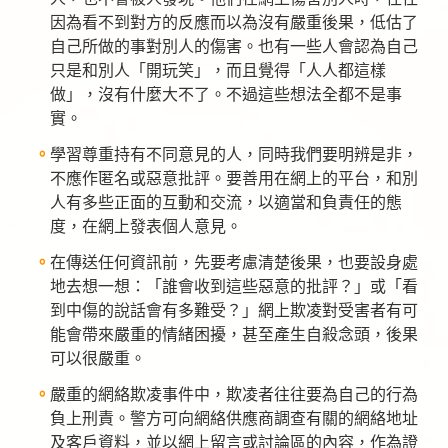
因為看不到對方的反應而以為沒有嚴重後果，低估了
自己所做的事對別人的傷害。也有一些人會認為自己
只是和別人「開玩笑」，而且覺得「人人都這樣
做」，沒有什麼大不了。不過這些想法全都不是事
實。
學習尊重持有不同意見的人，同時我們要明辨是非，
不應作匿名或惡意批評。要善用在網上的平台，和別
人有多些正面的互動和交流，以適當和負責任的態
度，在網上發表個人意見。
在傳送任何資訊前，先要考慮清楚後果，也要設身處
地去想一想：「誰會收到這些惡意的批評？」或「看
到中傷的說話會有多難受？」網上欺凌對受害者有可
能會帶來嚴重的情緒困擾，甚至產生自殺念頭，後果
可以很嚴重。
嚴重的網絡欺凌事件中，欺凌者往往要為自己的行為
負上刑責。警方可向網絡供應商調查有關的網絡地址
及客戶資料，並以網上留言或討論區的內容，作為證