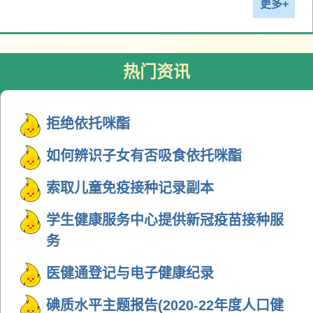
更多+
家⾧网上专题健康讲座(2026年8月至11
月)
新增
热门资讯
2025/2026年度政府防疫注射计划
新增
拒绝依托咪酯
学生健康服务电话通知讯息
如何辨识子女有否吸食依托咪酯
索取儿童免疫接种记录副本
学生健康服务中心提供新冠疫苗接种服
务
医健通登记与电子健康纪录
碘质水平主题报告(2020-22年度人口健